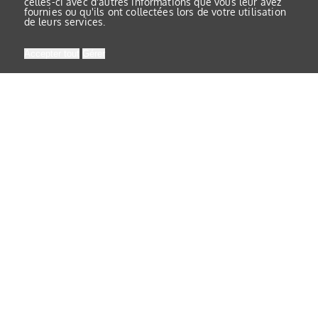
celles-ci avec d'autres informations que vous leur avez
fournies ou qu'ils ont collectées lors de votre utilisation
de leurs services.
Accepter tout
Gérer